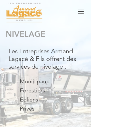
NIVELAGE
Les Entreprises Armand
Lagacé & Fils offrent des
services de nivelage :
Municipaux
Forestiers
Éoliens
Privés